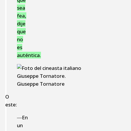
sea
fea,
dije
que
no
es
auténtica.
Giuseppe Tornatore
O
este:
―En
un