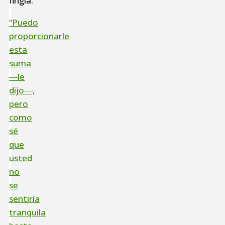
fingía.
“Puedo
proporcionarle
esta
suma
―le
dijo―,
pero
como
sé
que
usted
no
se
sentiría
tranquila