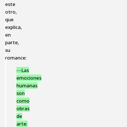
este
otro,
que
explica,
en
parte,
su
romance:
―Las
emociones
humanas
son
como
obras
de
arte: