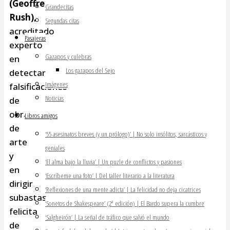
(Geoffrey
Grandecitas
Rush),
Segundas citas
acreditado
Pasajeras
experto
Gazapos y culebras
en
Los gazapos del Sejo
detectar
Imágenes
falsificaciones
Noticias
de
obras
Libros amigos
de
‘55 asesinatos breves (y un prólogo)’ | No solo insólitos, sarcásticos y
arte
geniales
y
‘El alma bajo la lluvia’ | Un puzle de conflictos y pasiones
en
‘Escríbeme una foto’ | Del taller literario a la literatura
dirigir
‘Reflexiones de una mente adicta’ | La felicidad no deja cicatrices
subastas,
‘Sonetos de Shakespeare’ (2ª edición) | El Bardo supera la cumbre
felicita
‘Salgheirón’ | La señal de tráfico que salvó el mundo
de