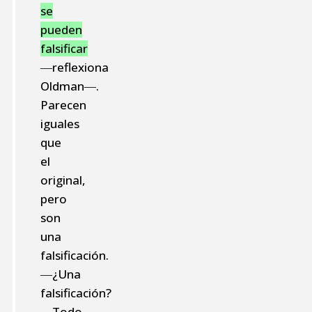
se
pueden
falsificar
―reflexiona
Oldman―.
Parecen
iguales
que
el
original,
pero
son
una
falsificación.
―¿Una
falsificación?
―Todo