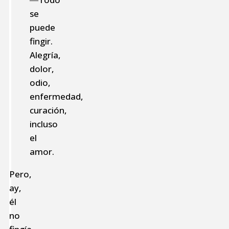
se
puede
fingir.
Alegría,
dolor,
odio,
enfermedad,
curación,
incluso
el
amor.
Pero,
ay,
él
no