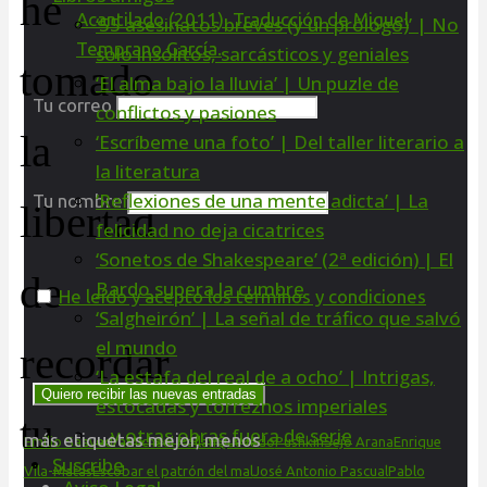
he
‘55 asesinatos breves (y un prólogo)’ | No
solo insólitos, sarcásticos y geniales
tomado
‘El alma bajo la lluvia’ | Un puzle de
Tu correo
conflictos y pasiones
la
‘Escríbeme una foto’ | Del taller literario a
la literatura
‘Reflexiones de una mente adicta’ | La
Tu nombre
libertad
felicidad no deja cicatrices
‘Sonetos de Shakespeare’ (2ª edición) | El
de
Bardo supera la cumbre
He leído y acepto los términos y condiciones
‘Salgheirón’ | La señal de tráfico que salvó
el mundo
recordar
‘La estafa del real de a ocho’ | Intrigas,
estocadas y torreznos imperiales
tu
…y otras obras fuera de serie
más etiquetas
mejor, menos
Emilio Saavedra
Michael Pollan
Quevedo
Pushkin
Sejo Arana
Enrique
Suscribe
Vila-Matas
Escobar el patrón del mal
José Antonio Pascual
Pablo