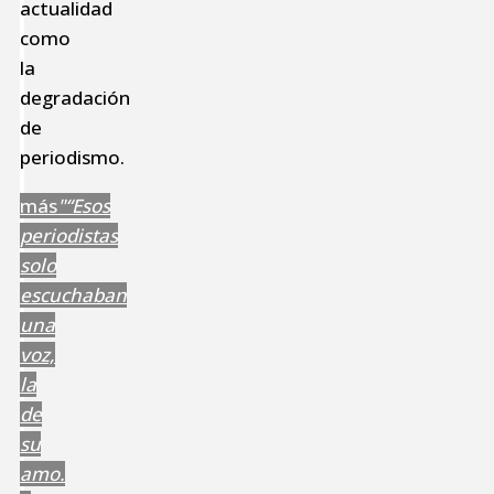
actualidad
como
la
degradación
de
periodismo.
más
"“Esos
periodistas
solo
escuchaban
una
voz,
la
de
su
amo.