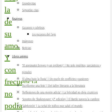
Grandecitas
la
Segundas citas
Pasajeras
de
Gazapos y culebras
su
Los gazapos del Sejo
Imágenes
amo.
Noticias
Y
Libros amigos
‘55 asesinatos breves (y un prólogo)’ | No solo insólitos, sarcásticos y
con
geniales
‘El alma bajo la lluvia’ | Un puzle de conflictos y pasiones
frecuencia
‘Escríbeme una foto’ | Del taller literario a la literatura
no
‘Reflexiones de una mente adicta’ | La felicidad no deja cicatrices
‘Sonetos de Shakespeare’ (2ª edición) | El Bardo supera la cumbre
podía
‘Salgheirón’ | La señal de tráfico que salvó el mundo