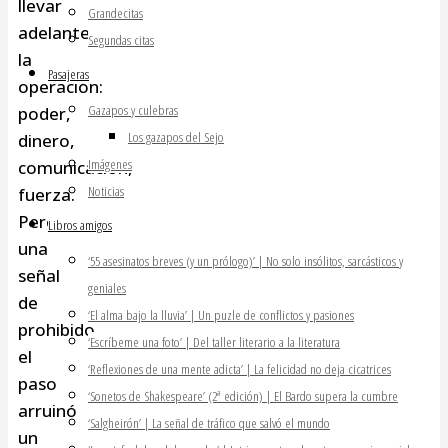
llevar
Grandecitas
adelante
Segundas citas
la
Pasajeras
operación:
Gazapos y culebras
poder,
Los gazapos del Sejo
dinero,
Imágenes
comunicación,
Noticias
fuerza.
Pero
Libros amigos
una
‘55 asesinatos breves (y un prólogo)’ | No solo insólitos, sarcásticos y
señal
geniales
de
‘El alma bajo la lluvia’ | Un puzle de conflictos y pasiones
prohibido
‘Escríbeme una foto’ | Del taller literario a la literatura
el
‘Reflexiones de una mente adicta’ | La felicidad no deja cicatrices
paso
‘Sonetos de Shakespeare’ (2ª edición) | El Bardo supera la cumbre
arruinó
‘Salgheirón’ | La señal de tráfico que salvó el mundo
un