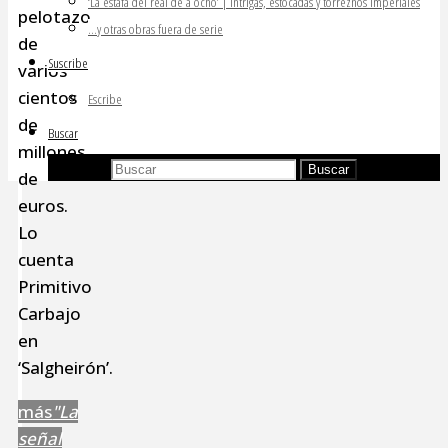
‘La estafa del real de a ocho’ | Intrigas, estocadas y torreznos imperiales
pelotazo
…y otras obras fuera de serie
de
Suscribe
varios
cientos
Escribe
de
Buscar
millones
Buscar:
Buscar
de
euros.
Lo
cuenta
Primitivo
Carbajo
en
‘Salgheirón’.
más
"La
señal