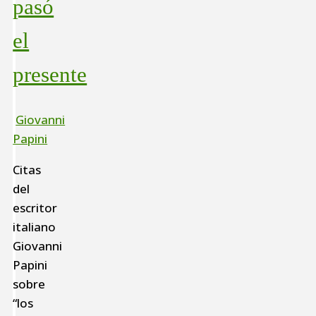
pasó
el
presente
Giovanni
Papini
Citas
del
escritor
italiano
Giovanni
Papini
sobre
“los