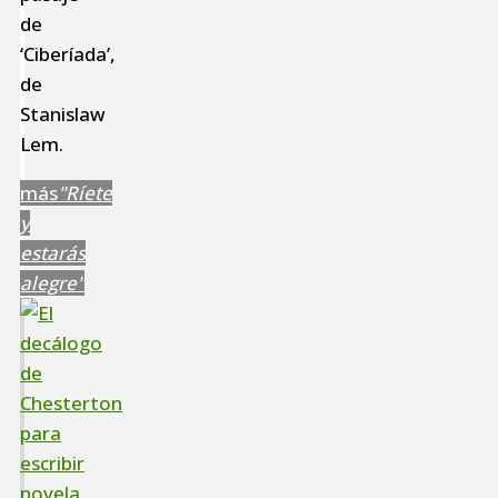
de
‘Ciberíada’,
de
Stanislaw
Lem.
más
"Ríete
y
estarás
alegre"