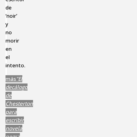
de
‘noir’
y
no
morir
en
el
intento.
más
"El
decálogo
de
Chesterton
para
escribir
novela
negra