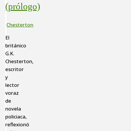
(prólogo)
Chesterton
El
británico
G.K.
Chesterton,
escritor
y
lector
voraz
de
novela
policiaca,
reflexionó