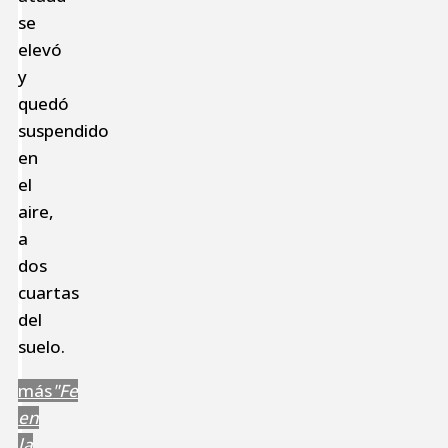
se
elevó
y
quedó
suspendido
en
el
aire,
a
dos
cuartas
del
suelo.
más
"Fe
en
la