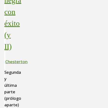
negra
con
éxito
(y
II)
Chesterton
Segunda
y
última
parte
(prólogo
aparte)