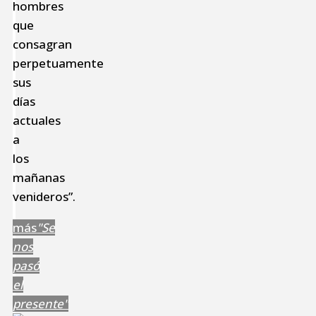
hombres
que
consagran
perpetuamente
sus
días
actuales
a
los
mañanas
venideros”.
más
"Se
nos
pasó
el
presente"