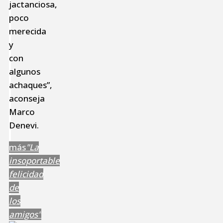
jactanciosa,
poco
merecida
y
con
algunos
achaques”,
aconseja
Marco
Denevi.
más
"La
insoportable
felicidad
de
los
amigos"