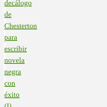
decálogo
de
Chesterton
para
escribir
novela
negra
con
éxito
(I)