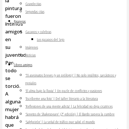
la
Grandecitas
pintura
Segundas citas
fueron
Pasajeras
íntimos
amigos
Gazapos y culebras
en
Los gazapos del Sejo
su
Imágenes
juventud.
Noticias
Pero
Libros amigos
todo
‘55 asesinatos breves (y un prólogo)’ | No solo insólitos, sarcásticos y
se
geniales
torció.
‘El alma bajo la lluvia’ | Un puzle de conflictos y pasiones
A
‘Escríbeme una foto’ | Del taller literario a la literatura
alguna
‘Reflexiones de una mente adicta’ | La felicidad no deja cicatrices
mujer
‘Sonetos de Shakespeare’ (2ª edición) | El Bardo supera la cumbre
habrá
‘Salgheirón’ | La señal de tráfico que salvó el mundo
que