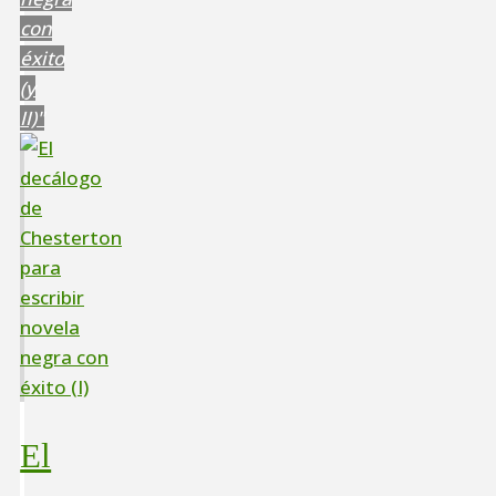
con
éxito
(y
II)"
El