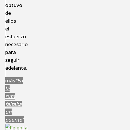
obtuvo
de
ellos
el
esfuerzo
necesario
para
seguir
adelante.
más
"En
la
ruta
faltaba
un
puente"