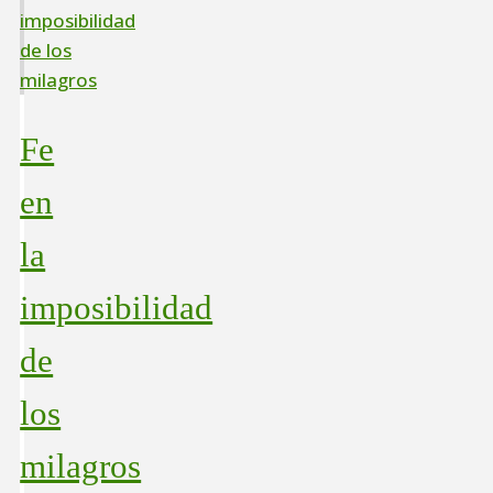
Fe
en
la
imposibilidad
de
los
milagros