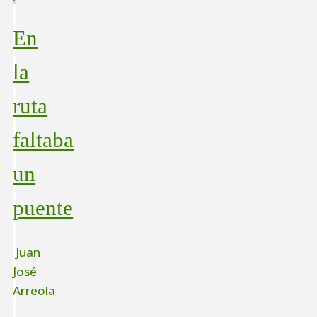
En
la
ruta
faltaba
un
puente
Juan
José
Arreola