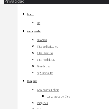
Privacidad
Inicio
Fin
Atemporales
Autocitas
Citas audiovisuales
Citas librescas
Citas mediáticas
Grandecitas
Segundas citas
Pasajeras
Gazapos y culebras
Los gazapos del Sejo
Imágenes