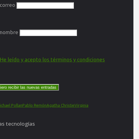
 correo
 nombre
He leído y acepto los términos y condiciones
ichael Pollan
Pablo Remón
Agatha Christie
Virginia
stas tecnologías