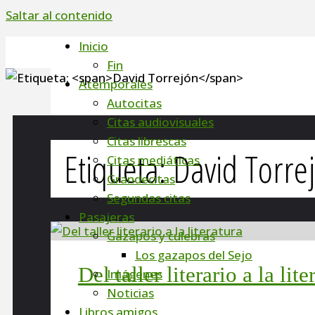
Saltar al contenido
Inicio
Fin
Atemporales
Autocitas
Citas audiovisuales
Citas librescas
Etiqueta:
David Torre
Citas mediáticas
Grandecitas
Segundas citas
Pasajeras
Gazapos y culebras
Los gazapos del Sejo
Del taller literario a la lite
Imágenes
Noticias
Libros amigos