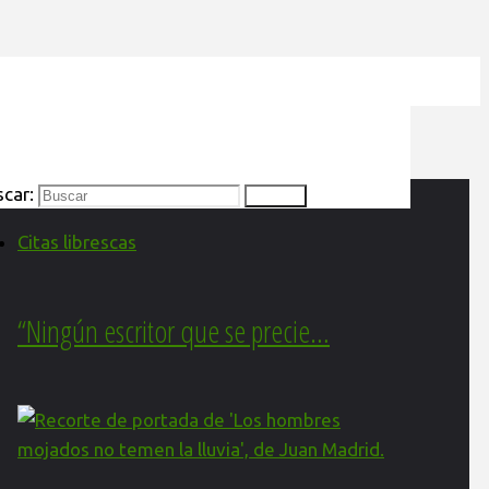
car:
Buscar
Citas librescas
“Ningún escritor que se precie…