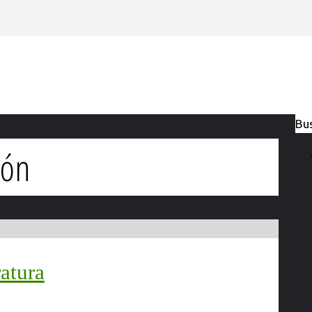
Bus
jón
ratura