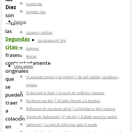
Grandecitas
Diez
Segundas citas
son
Pasajeras
―salvo
las
Gazapos y culebras
Segundas
Los gazapos del Sejo
citas―
Imágenes
frases
Noticias
contrastadamente
Libros amigos
originales
‘55 asesinatos breves (y un prólogo)’ | No solo insólitos, sarcásticos y
que
geniales
se
‘El alma bajo la lluvia’ | Un puzle de conflictos y pasiones
pueden
‘Escríbeme una foto’ | Del taller literario a la literatura
traer
‘Reflexiones de una mente adicta’ | La felicidad no deja cicatrices
a
‘Sonetos de Shakespeare’ (2ª edición) | El Bardo supera la cumbre
colación
‘Salgheirón’ | La señal de tráfico que salvó el mundo
en