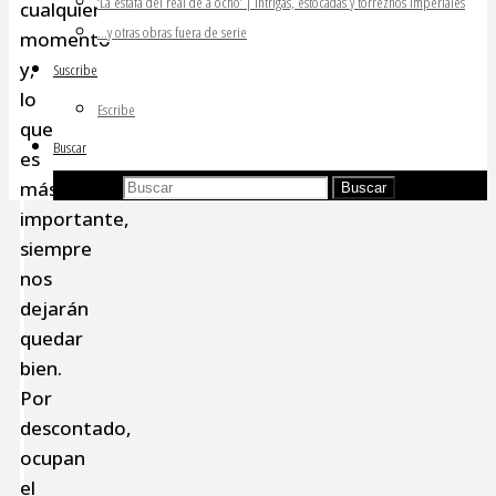
‘La estafa del real de a ocho’ | Intrigas, estocadas y torreznos imperiales
cualquier
…y otras obras fuera de serie
momento
y,
Suscribe
lo
Escribe
que
Buscar
es
Buscar:
más
Buscar
importante,
siempre
nos
dejarán
quedar
bien.
Por
descontado,
ocupan
el