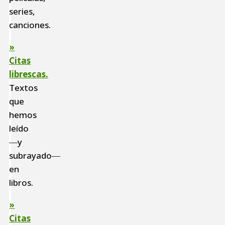
series,
canciones.
»
Citas
librescas.
Textos
que
hemos
leído
―y
subrayado―
en
libros.
»
Citas