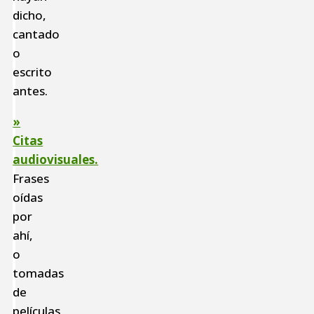
dicho,
cantado
o
escrito
antes.
»
Citas
audiovisuales.
Frases
oídas
por
ahí,
o
tomadas
de
películas,