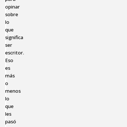
opinar
sobre
lo
que
significa
ser
escritor.
Eso
es
más
o
menos
lo
que
les
pasó