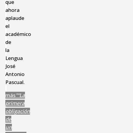
que
ahora
aplaude
el
académico
de
la
Lengua
José
Antonio
Pascual.
más
"“La
primera
obligación
de
un