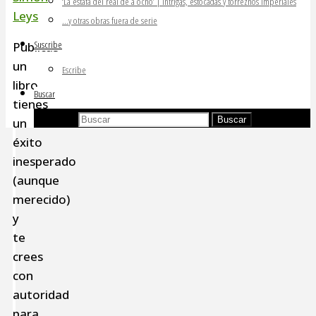
‘La estafa del real de a ocho’ | Intrigas, estocadas y torreznos imperiales
Leys
…y otras obras fuera de serie
Suscribe
Publicas
un
Escribe
libro,
Buscar
tienes
Buscar:
Buscar
un
éxito
inesperado
(aunque
merecido)
y
te
crees
con
autoridad
para