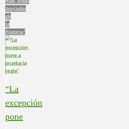
más
"Vidas
borradas
de
la
historia"
“La
excepción
pone