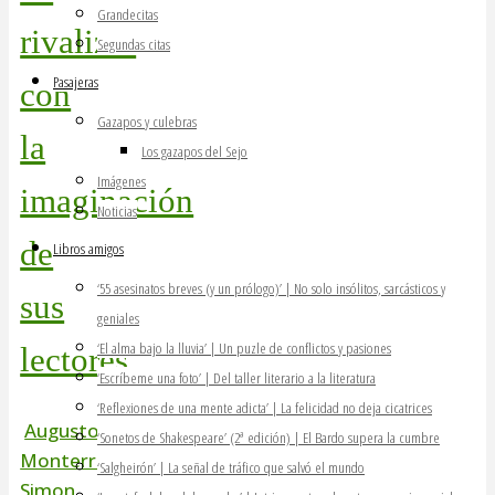
Grandecitas
rivalizar
Segundas citas
Pasajeras
con
Gazapos y culebras
la
Los gazapos del Sejo
Imágenes
imaginación
Noticias
de
Libros amigos
‘55 asesinatos breves (y un prólogo)’ | No solo insólitos, sarcásticos y
sus
geniales
‘El alma bajo la lluvia’ | Un puzle de conflictos y pasiones
lectores”
‘Escríbeme una foto’ | Del taller literario a la literatura
‘Reflexiones de una mente adicta’ | La felicidad no deja cicatrices
Augusto
‘Sonetos de Shakespeare’ (2ª edición) | El Bardo supera la cumbre
Monterroso
,
‘Salgheirón’ | La señal de tráfico que salvó el mundo
Simon