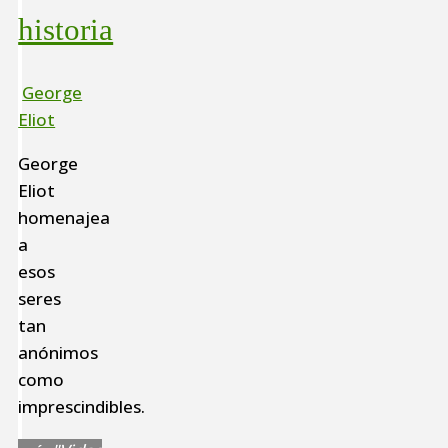
historia
George
Eliot
George
Eliot
homenajea
a
esos
seres
tan
anónimos
como
imprescindibles.